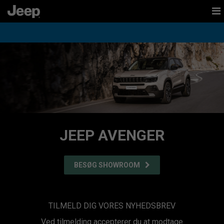
tent
to
ation
JEEP AVENGER
BESØG SHOWROOM
TILMELD DIG VORES NYHEDSBREV
Ved tilmelding accepterer du at modtage