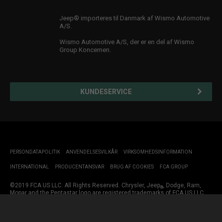
Jeep® importeres til Danmark af Wismo Automotive
A/S.
Wismo Automotive A/S, der er en del af Wismo
Group Koncernen.
KUNDESERVICE
PERSONDATAPOLITIK
ANVENDELSESVILKÅR
VIRKSOMHEDSINFORMATION
INTERNATIONAL
PRODUCENTANSVAR
BRUG AF COOKIES
FCA GROUP
©2019 FCA US LLC. All Rights Reserved. Chrysler, Jeep
, Dodge, Ram,
®
Mopar and the Pentastar logo are registered trademarks of FCA US LLC.
Jeep i Danmark: Wismo Automotive A/S - CVR 63557218