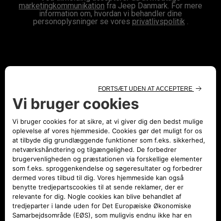
marketingkommunikation
fra Jeep Danmark. For mere
information om, hvordan vi behandler dine
personoplysninger se vores
privatlivspolitik
.
BEKRÆFT
MODELLER