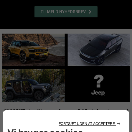
TILMELD NYHEDSBREV
03.07.2023: Jeep® lancerer fire nye e-SUV’er inden udgangen af
2025
Jeep har store planer for fremtiden. Jeep skal være fuld-elektrisk i
2030, og ved udgangen af 2025 vil det amerikanske mærke have