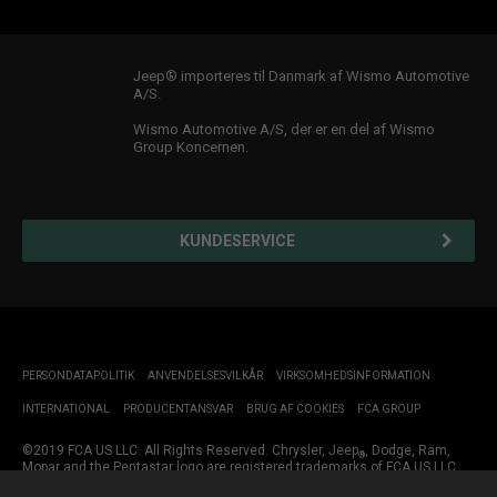
Jeep® importeres til Danmark af Wismo Automotive
A/S.
Wismo Automotive A/S, der er en del af Wismo
Group Koncernen.
KUNDESERVICE
PERSONDATAPOLITIK
ANVENDELSESVILKÅR
VIRKSOMHEDSINFORMATION
INTERNATIONAL
PRODUCENTANSVAR
BRUG AF COOKIES
FCA GROUP
©2019 FCA US LLC. All Rights Reserved. Chrysler, Jeep
, Dodge, Ram,
®
Mopar and the Pentastar logo are registered trademarks of FCA US LLC.
Jeep i Danmark: Wismo Automotive A/S - CVR 63557218