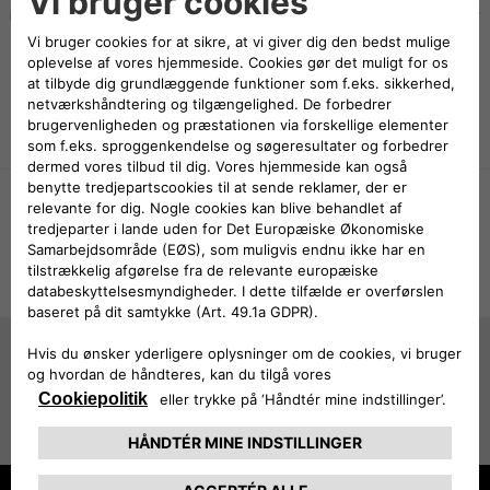
introduceret fire elbiler. Den første er Jeep Avenger, Car Of The Year
2023, der kommer til Danmark om et par uger.
Se mere
JEEP
BROCHURER
®
Se detaljer om modeller og udstyr
BROCHURER OG PRISER
JEEP
®
Prøv en Jeep hos din nærmeste forhandler
BESTIL EN PRØVETUR