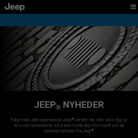
tent
to
ation
JEEP
NYHEDER
®
®
Følg med i den spændende Jeep
verden her, eller skriv dig op
til vores nyhedsbrev, så vi kan holde dig informeret om de
®
seneste nyheder fra Jeep
.